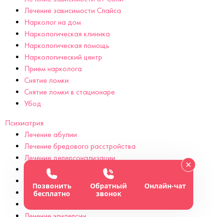
Лечение зависимости Спайса
Нарколог на дом
Наркологическая клиника
Наркологическая помощь
Наркологический центр
Прием нарколога
Снятие ломки
Снятие ломки в стационаре
Убод
Психиатрия
Лечение абулии
Лечение бредового расстройства
Лечение деперсонализации
Лечение дереализации
Лечение детского невроза
Позвонить
Обратный
Онлайн-чат
Лечение дромомании
бесплатно
звонок
Лечение энкопреза
Лечение эпилепсии