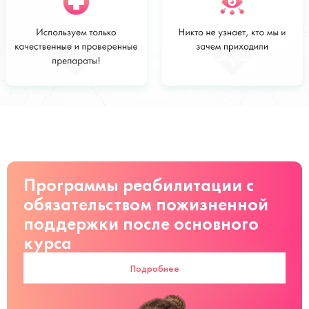
Стоимость
Заказать
от 2400 руб
Программы реабилитации с
обязательством пожизненной
поддержки после основного
курса
Подробнее