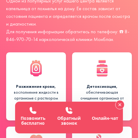
Одной из популярных услуг нашего центра является
капельница от похмелья на дому. Ее состав зависит от
состояния пациента и определяется врачом после осмотра
и диагностики.
Для получения информации обратитесь по телефону: ☎️
8-
846-970-70-14
наркологической клиники Монблан.
Разжижение крови,
Детоксикация,
восполнение жидкости в
обеспечивающая
организме с раствором
очищение организма от
соли и глюкозы
остатков продуктов
этанола
Позвонить
Обратный
Онлайн-чат
бесплатно
звонок