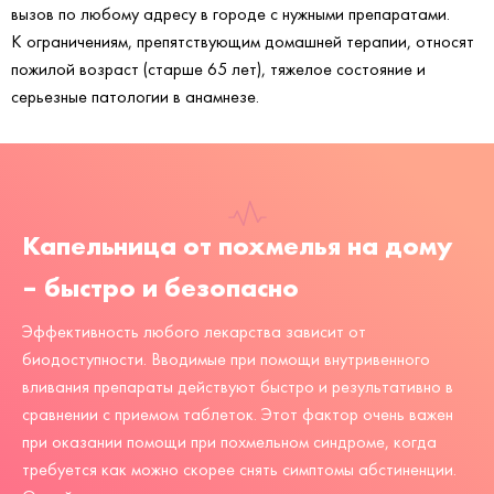
вызов по любому адресу в городе с нужными препаратами.
К ограничениям, препятствующим домашней терапии, относят
пожилой возраст (старше 65 лет), тяжелое состояние и
серьезные патологии в анамнезе.
Капельница от похмелья на дому
– быстро и безопасно
Эффективность любого лекарства зависит от
биодоступности. Вводимые при помощи внутривенного
вливания препараты действуют быстро и результативно в
сравнении с приемом таблеток. Этот фактор очень важен
при оказании помощи при похмельном синдроме, когда
требуется как можно скорее снять симптомы абстиненции.