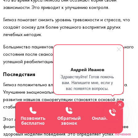
зависимости. Это приводит к улучшению контроля.
Гипноз помогает снизить уровень тревожности и стресса, что
создаёт основу для более успешного восприятия других
лечебных методик.
Большинство пациентов отмечают улучшение эмоционального
состояния после сеансов гипноза, что способствует их
успешной реабилитации.
Андрей Иванов
Последствия
Здравствуйте! Готов помочь
вам. Напишите мне, если у
Гипноз положительно влияет на общее состояние пациента.
вас появятся вопросы.
Улучшение эмоционального фона, изменение поведения и
развитие навыков саморегуляции становятся основой для
стабильной ремиссии.
Позвонить
Обратный
Онлайн-чат
Этот метод способствует не только избавлению от
бесплатно
звонок
физической зависимости, но и формированию новых, более
здоровых моделей поведения. Это определяет успех
лечения