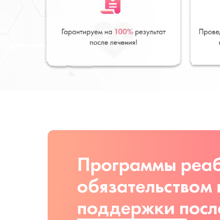
Программы реаб
обязательством
поддержки посл