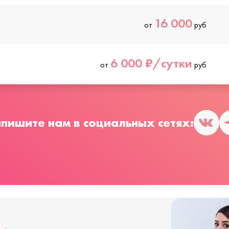
16 000
от
руб
6 000 ₽/сутки
от
руб
пишите нам в социальных сетях: