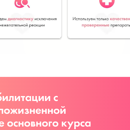
илитации с
 пожизненной
е основного курса