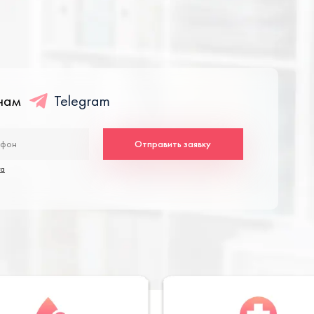
енам
Telegram
Отправить заявку
та