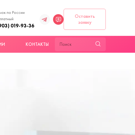
нок по России
Оставить
платный
заявку
903) 019-93-36
ИИ
КОНТАКТЫ