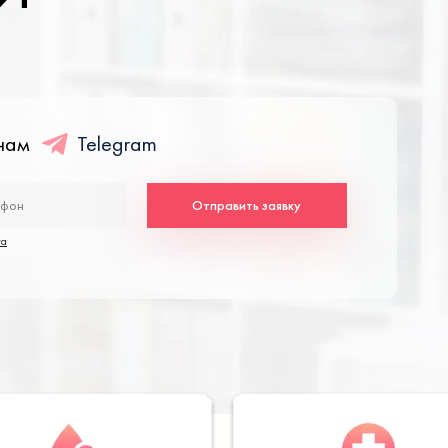
енам
Telegram
Отправить заявку
та