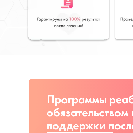
Программы реаб
обязательством
поддержки посл