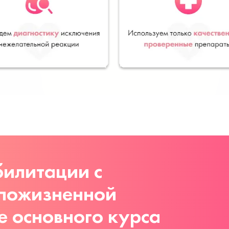
илитации с
 пожизненной
е основного курса