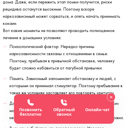
дома. Даже, если пережить этап ломки получится, риски
рецидива останутся высокими. Поэтому вскоре
наркозависимый может сорваться, и опять начать принимать
кокаин.
Вот какие моменты не позволяют проводить полноценное
лечение в домашних условиях:
Психологический фактор. Нередко причины
наркозависимости связаны с отношениями в семье.
Поэтому, пребывая в привычной обстановке, человеку
будет сложно избавиться от пагубной привычки.
Память. Зависимый запоминает обстановку и людей, с
которыми он принимал стимулятор. Поэтому пребывание в
таких же условиях заставляет его повторять «ритуал».
Доступность. Находясь дома, человек во время «ломки»
Позвонить
Обратный
Онлайн-чат
может легко достать наркотик, чтобы избавиться от
бесплатно
звонок
негативных ощущений. В условиях клиники это невозможно.