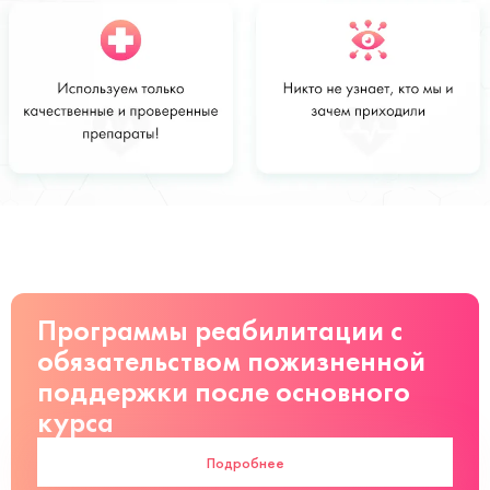
Стоимость
Заказать
от 28 000
руб
Программы реабилитации с
обязательством пожизненной
поддержки после основного
курса
Подробнее