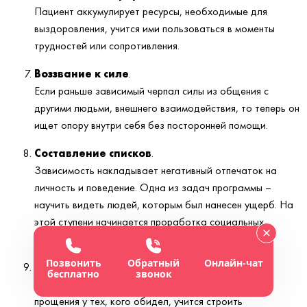
Пациент аккумулирует ресурсы, необходимые для
выздоровления, учится ими пользоваться в моменты
трудностей или сопротивления.
Воззвание к силе
.
Если раньше зависимый черпал силы из общения с
другими людьми, внешнего взаимодействия, то теперь он
ищет опору внутри себя без посторонней помощи.
Составление списков
.
Зависимость накладывает негативный отпечаток на
личность и поведение. Одна из задач программы –
научить видеть людей, которым был нанесен ущерб. На
этой ступени начинается проработка социальных
навыков.
Позвонить
Обратный
Онлайн-чат
Искупление вины
.
бесплатно
звонок
Пациент налаживает отношения с семьей, просит
прощения у тех, кого обидел, учится строить