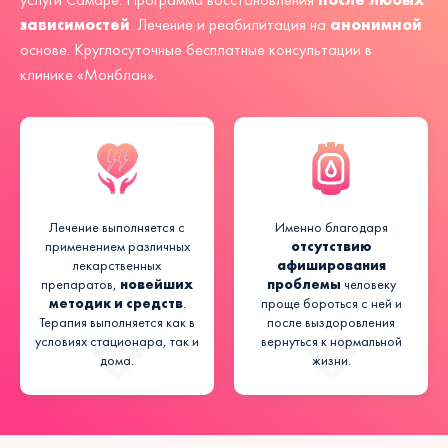
зависимостей
анонимной
. Лечение и реабилитация на
основе. Круглосуточные бесплатные консультации в
клинике «Монблан».
Лечение выполняется с
Именно благодаря
отсутствию
применением различных
афиширования
лекарственных
новейших
проблемы
препаратов,
человеку
методик и средств
.
проще бороться с ней и
Терапия выполняется как в
после выздоровления
условиях стационара, так и
вернуться к нормальной
дома.
жизни.