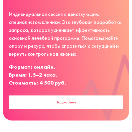
Индивидуальная сессия с действующим
специалистом клиники. Это глубокая проработка
запроса, которая усиливает эффективность
основной лечебной программы. Помогаем найти
опору и ресурс, чтобы справиться с ситуацией и
вернуть контроль над жизнью.
Формат: онлайн.
Время: 1,5–2 часа.
Стоимость: 4 500 руб.
Подробнее