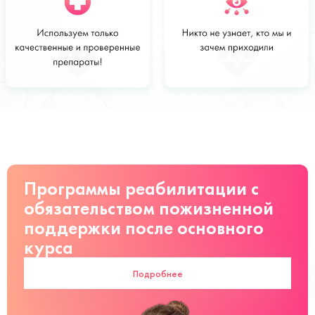
Стоимость
Заказать
от 2400 руб
Программы реабилитации с
обязательством пожизненной
поддержки после основного
курса
Подробнее