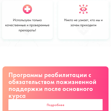
Стоимость
Заказать
от 2800 руб
Программы реабилитации с
обязательством пожизненной
поддержки после основного
курса
Подробнее