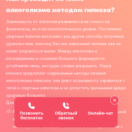
алкоголизма методом гипноза?
Зависимость от алкоголя развивается не только на
физическом, но и на психологическом уровне. Постепенно
спиртные напитки вытесняют все другие способы получения
удовольствия, поэтому без них зависимый человек уже не
может радоваться жизни. Между алкоголем и
наслаждением в сознании больного формируется
устойчивая связь, которую сложно разрушить. Наша
клиника предлагает современные методы лечения
алкоголизма гипнозом: они дают возможность справиться с
тягой к спиртным напиткам и не допустить причинения вреда
здоровью больного.
Для лечения используются следующие методики:
Якорный метод. С помощью специальных техник больной
Позвонить
Обратный
Онлайн-чат
бесплатно
звонок
погружается в состояние транса, после чего
гипнотерапевт связывает алкоголь в его подсознании с