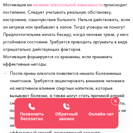
Мотивация на
лечение алкогольной зависимости
происходит
постепенно. Следует учитывать реальную обстановку,
настроение, самочувствие больного. Нельзя действовать, если
он нетрезв или пребывает в запое. Тогда уговоры не помогут.
Предпочтительнее начать беседу, когда человек трезв, у него
устойчивое состояние. Требуется приводить аргументы в виде
отрицательно действующих факторов.
Мотивация формируется со временем, если применять
эффективные методы:
После прием алкоголя появляется немало болезненных
симптомов. Требуется акцентировать внимание человека
на негативное влияние спиртных напитков, которые
вызывают болезни, а также могут стать причиной ранней
смерти. Ненавязчивое наполнение даже свои результаты,
поэтому больной может решиться на лечение. Если это не
Позвонить
Обратный
Онлайн-чат
помогает, следует посетить консультантов. Ими
бесплатно
звонок
оказывается мотивационная интервенция. Это
эффективный способ, позволяющий осознать