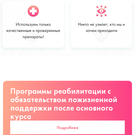
Стоимость
Заказать
от 6 000 руб
Программы реабилитации с
обязательством пожизненной
поддержки после основного
курса
Подробнее