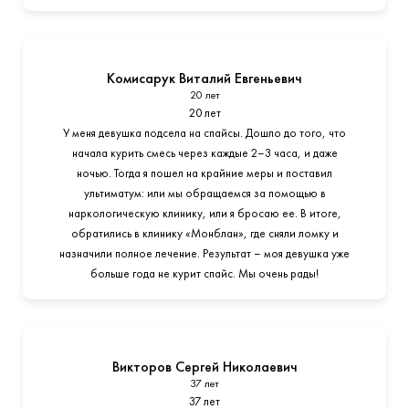
Комисарук Виталий Евгеньевич
20 лет
20 лет
У меня девушка подсела на спайсы. Дошло до того, что
начала курить смесь через каждые 2–3 часа, и даже
ночью. Тогда я пошел на крайние меры и поставил
ультиматум: или мы обращаемся за помощью в
наркологическую клинику, или я бросаю ее. В итоге,
обратились в клинику «Монблан», где сняли ломку и
назначили полное лечение. Результат – моя девушка уже
больше года не курит спайс. Мы очень рады!
Викторов Сергей Николаевич
37 лет
37 лет