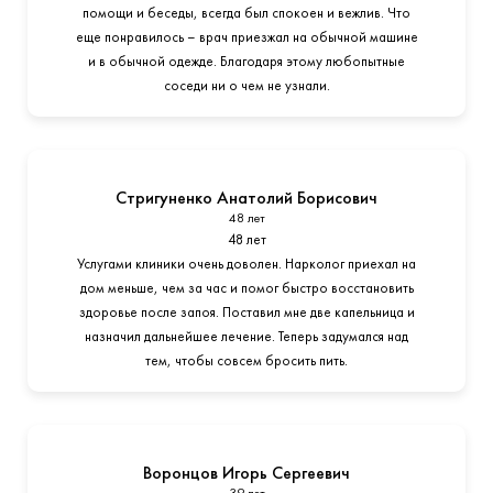
помощи и беседы, всегда был спокоен и вежлив. Что
еще понравилось – врач приезжал на обычной машине
и в обычной одежде. Благодаря этому любопытные
соседи ни о чем не узнали.
Стригуненко Анатолий Борисович
48 лет
48 лет
Услугами клиники очень доволен. Нарколог приехал на
дом меньше, чем за час и помог быстро восстановить
здоровье после запоя. Поставил мне две капельница и
назначил дальнейшее лечение. Теперь задумался над
тем, чтобы совсем бросить пить.
Воронцов Игорь Сергеевич