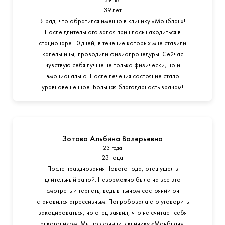
39 лет
39 лет
Я рад, что обратился именно в клинику «Монблан»!
После длительного запоя пришлось находиться в
стационаре 10 дней, в течение которых мне ставили
капельницы, проводили физиопроцедуры. Сейчас
чувствую себя лучше не только физически, но и
эмоционально. После лечения состояние стало
уравновешенное. Большая благодарность врачам!
Зотова Альбина Валерьевна
23 года
23 года
После празднования Нового года, отец ушел в
длительный запой. Невозможно было на все это
смотреть и терпеть, ведь в пьяном состоянии он
становился агрессивным. Попробовала его уговорить
закодироваться, но отец заявил, что не считает себя
алкоголиком. Мы позвонили в клинику «Монблан».