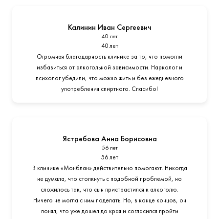
Калинин Иван Сергеевич
40 лет
40 лет
Огромная благодарность клинике за то, что помогли
избавиться от алкогольной зависимости. Нарколог и
психолог убедили, что можно жить и без ежедневного
употребления спиртного. Спасибо!
Ястребова Анна Борисовна
56 лет
56 лет
В клинике «Монблан» действительно помогают. Никогда
не думала, что столкнуть с подобной проблемой, но
сложилось так, что сын пристрастился к алкоголю.
Ничего не могла с ним поделать. Но, в конце концов, он
понял, что уже дошел до края и согласился пройти