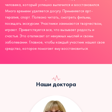
человека, который успешно вылечился и восстановился.
Много времени уделяется досугу. Применяется арт-
терапия, спорт. Полезно читать, смотреть фильмы,
посещать экскурсии. Участники занимаются творчеством,
играют. Приветствуется все, что вызывает радость и
счастье. Это отвлекает от ненужных мыслей и своем
заболевании. Главное, чтобы каждый участник нашел свое
средство, которое помогает ему восстановиться.
Наши доктора