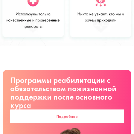
Стоимость
Заказать
от 7 900 руб
Программы реабилитации с
обязательством пожизненной
поддержки после основного
курса
Подробнее