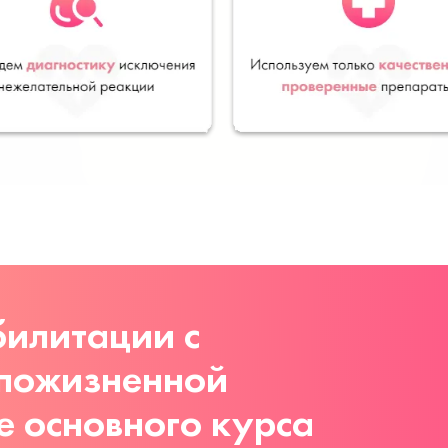
илитации с
 пожизненной
е основного курса