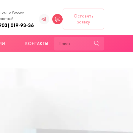
нок по России
Оставить
платный
заявку
903) 019-93-36
ИИ
КОНТАКТЫ