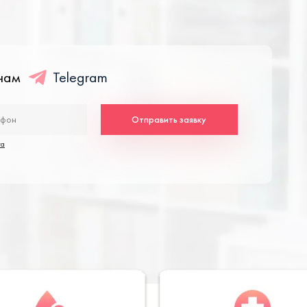
енам
Telegram
Отправить заявку
та