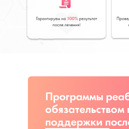
Программы реаб
обязательством
поддержки посл